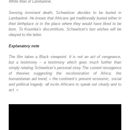
White Man of Lambaréné.
Sensing imminent death, Schweitzer decides to be buried in
Lambaréné. He knows
that Africans get traditionally buried either in
their birthplace or in the place where
they would have liked to be
born. To Koumba’s discomfiture, Schweitzer’s last
wishes will be
obeyed to the letter.
Explanatory note
The film takes a Black viewpoint. It is not an act of vengeance,
but a testimony – a testimony which goes much further than
simply relating Schweitzer’s personal story The current resurgence
of theories suggesting the recolonization of Africa; the
humanitarian aid trend; « the continent’s present economic, social
and political tragedy: all incite Africans to speak out clearly and to
act. »