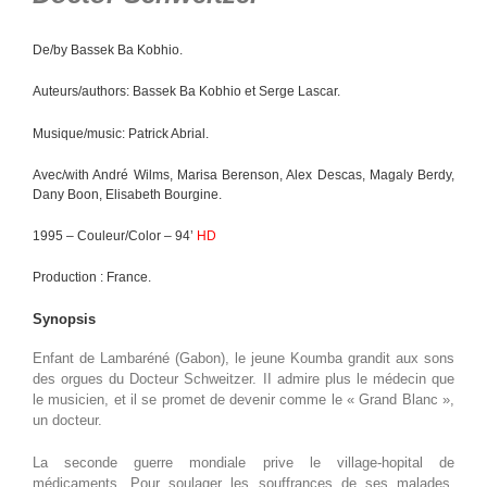
De/by Bassek Ba Kobhio.
Auteurs/authors: Bassek Ba Kobhio et Serge Lascar.
Musique/music: Patrick Abrial.
Avec/with André Wilms, Marisa Berenson, Alex Descas, Magaly Berdy,
Dany Boon, Elisabeth Bourgine.
1995 – Couleur/Color – 94’
HD
Production : France.
Synopsis
Enfant de Lambaréné (Gabon), le jeune Koumba grandit aux sons
des orgues du Docteur Schweitzer. II admire plus le médecin que
le musicien, et il se promet de devenir comme le « Grand Blanc »,
un docteur.
La seconde guerre mondiale prive le village-hopital de
médicaments. Pour soulager les souffrances de ses malades,