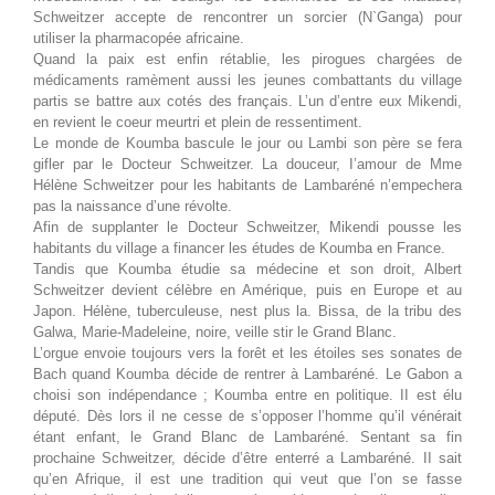
Schweitzer accepte de rencontrer un sorcier (N`Ganga) pour
utiliser la pharmacopée africaine.
Quand la paix est enfin rétablie, les pirogues chargées de
médicaments ramèment aussi les jeunes combattants du village
partis se battre aux cotés des français. L’un d’entre eux Mikendi,
en revient le coeur meurtri et plein de ressentiment.
Le monde de Koumba bascule le jour ou Lambi son père se fera
gifler par le Docteur Schweitzer. La douceur, I’amour de Mme
Hélène Schweitzer pour les habitants de Lambaréné n’empechera
pas la naissance d’une révolte.
Afin de supplanter le Docteur Schweitzer, Mikendi pousse les
habitants du village a financer les études de Koumba en France.
Tandis que Koumba étudie sa médecine et son droit, Albert
Schweitzer devient célèbre en Amérique, puis en Europe et au
Japon. Hélène, tuberculeuse, nest plus la. Bissa, de la tribu des
Galwa, Marie-Madeleine, noire, veille stir le Grand Blanc.
L’orgue envoie toujours vers la forêt et les étoiles ses sonates de
Bach quand Koumba décide de rentrer à Lambaréné. Le Gabon a
choisi son indépendance ; Koumba entre en politique. II est élu
député. Dès lors il ne cesse de s’opposer l’homme qu’il vénérait
étant enfant, le Grand Blanc de Lambaréné. Sentant sa fin
prochaine Schweitzer, décide d’être enterré a Lambaréné. II sait
qu’en Afrique, il est une tradition qui veut que l’on se fasse