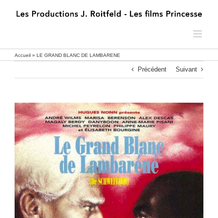
Passer
au
contenu
Accueil
»
LE GRAND BLANC DE LAMBARENE
Précédent
Suivant
LE GRAND BLANC DE LAMBARENE