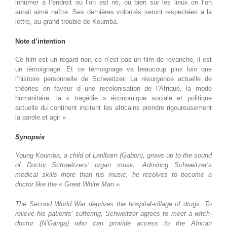
inhumer à I’endroit où l’on est né, ou bien sur les lieux on l’on
aurait aimé naître. Ses dernières volontés seront respectées a la
lettre, au grand trouble de Koumba.
Note d’intention
Ce film est un regard noir, ce n’est pas un film de revanche, il est
un témoignage. Et ce témoignage va beaucoup plus loin que
l’histoire personnelle de Schweitzer. La résurgence actuelle de
théories en faveur d une recolonisation de l’Afrique, la mode
humanitaire, la « tragédie » économique sociale et politique
actuelle du continent incitent les africains prendre rigoureusement
la parole et agir »
Synopsis
Young Koumba, a child of Lanlbarn (Gabon), grows up to the sound
of Doctor Schweitzers’ organ music. Admiring Schweitzer’s
medical skills more than his
music, he resolves to become a
doctor like the « Great White Man ».
The Second World War deprives the hospital-village of drugs. To
relieve his patients’
suffering, Schweitzer agrees to meet a witch-
doctor (N’Ganga) who can provide access to the African