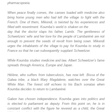
pharmacopoeia.
When peace finally comes, the canoes loaded with medicine also
bring home young men who had left the village to fight with the
French. One of them, Mikendi, is twisted by his experiences and
filled with resentment. Koumba’s world is shaken on the
day that the doctor slaps his father, Lambi. The gentleness of
Schweitzers’ wife and her love for the people of Lambaréné are not
enough to prevent the seeds of revolt from being sown. Mikendi
urges the inhabitants of the vllage to pay for Koumba to study in
France so that he can subsequently supplant Schweitzer.
While Koumba studies medicine and law, Albert Schweitzer’s fame
spreads through
America, Europe and Japan.
HéIène, who suffers from tuberculosis, has now left. Bissa of the
Galwa tribe, a
black Mary Magdalene, watches over the Great
White Man. The forest still echoes to his Bach sonatas when
Koumba decides to return to Lambaréné.
Gabon has chosen independence. Koumba goes into politics and
is elected to parliament as deputy. From this point on, he is in
constant conflict with the figure he
revered as a child, the Great