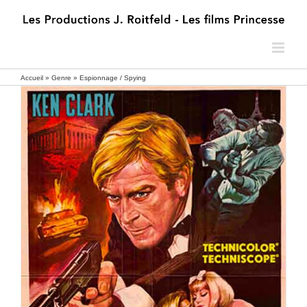
Passer
au
contenu
Accueil
»
Genre
»
Espionnage / Spying
OPERATION LOTUS BLEU