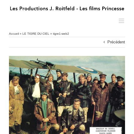
Passer
au
contenu
Accueil
»
LE TIGRE DU CIEL
»
tigre1-web2
Précédent
tigre1-web2