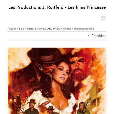
Passer
au
contenu
Accueil
»
LES 4 MERCENAIRES D’EL PASO
»
Affiche-4-mercenaires-web
Précédent
Affiche-4-mercenaires-web