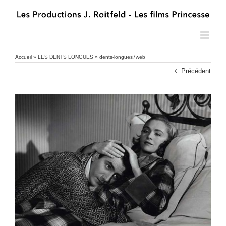
Passer
au
contenu
Accueil
»
LES DENTS LONGUES
»
dents-longues7web
Précédent
dents-longues7web