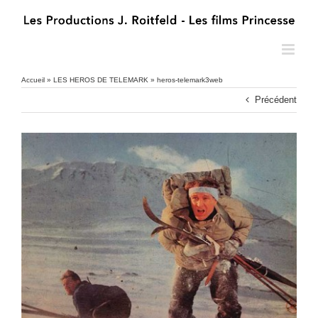
Passer
au
contenu
Accueil
»
LES HEROS DE TELEMARK
»
heros-telemark3web
Précédent
heros-telemark3web