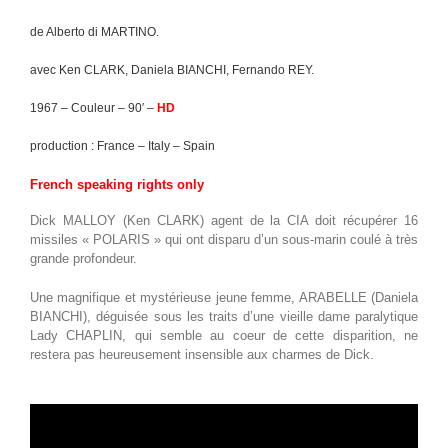
de Alberto di MARTINO.
avec Ken CLARK, Daniela BIANCHI, Fernando REY.
1967 – Couleur – 90′ –
HD
production : France – Italy – Spain
French speaking rights only
Dick MALLOY (Ken CLARK) agent de la CIA doit récupérer 16
missiles « POLARIS » qui ont disparu d’un sous-marin coulé à très
grande profondeur.
Une magnifique et mystérieuse jeune femme, ARABELLE (Daniela
BIANCHI), déguisée sous les traits d’une vieille dame paralytique
Lady CHAPLIN, qui semble au coeur de cette disparition, ne
restera pas heureusement insensible aux charmes de Dick.