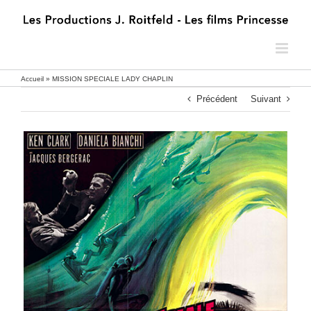
Passer
au
contenu
Accueil
»
MISSION SPECIALE LADY CHAPLIN
Précédent
Suivant
MISSION SPECIALE LADY CHAPLIN