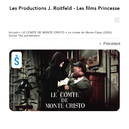
Passer
au
contenu
Accueil
»
LE COMTE DE MONTE CRISTO
»
Le comte de Monte-Cristo (1954)
Scene The punishment
Précédent
Voir
l'image
agrandie
Le comte de Monte-Cristo (1954) Scene The punishment